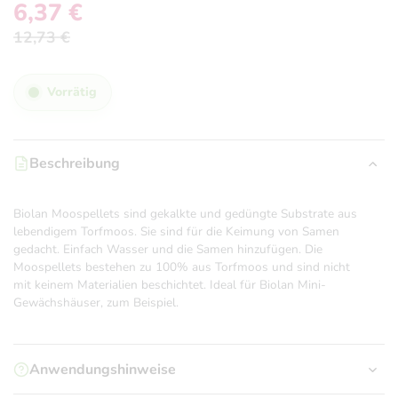
6,37
€
12,73
€
Ursprünglicher
Aktueller
Preis
Preis
war:
ist:
Vorrätig
12,73 €
6,37 €.
Beschreibung
Biolan Moospellets sind gekalkte und gedüngte Substrate aus
lebendigem Torfmoos. Sie sind für die Keimung von Samen
gedacht. Einfach Wasser und die Samen hinzufügen. Die
Moospellets bestehen zu 100% aus Torfmoos und sind nicht
mit keinem Materialien beschichtet. Ideal für Biolan Mini-
Gewächshäuser, zum Beispiel.
Anwendungshinweise