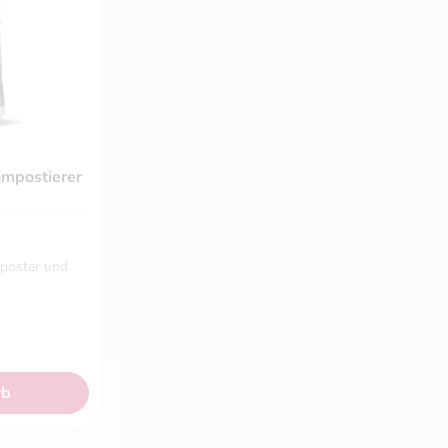
ompostierer
mposter und
rb