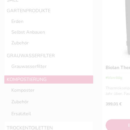
SALE
GARTENPRODUKTE
Erden
Selbst Anbauen
Zubehör
GRAUWASSERFILTER
Grauwasserfilter
Biolan The
Vorrätig
KOMPOSTIERUNG
Thermokompos
Komposter
Jahr über. Fa
Zubehör
399,01
€
Ersatzteil
TROCKENTOILETTEN