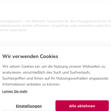
llmanagement – von Bokashi-Systemen für den Hausgebrauch bis 
ktpalette bietet effiziente, langlebige und umweltfreundliche 
erter Innovation.
Wir verwenden Cookies
Kaufbedingungen
Wir setzen Cookies ein, um die Nutzung unserer Webseiten zu
Wie man bestellt
analysieren, einschließlich des Such und Surfverlaufs,
Verkaufsbedingungen
Suchbegriffen und Ihnen auf Ihr Nutzungsverhalten angepasste
 570,
Widerrufsrecht
a, FINNLAND
Informationen anbieten zu können.
Datenschutzerklärung
nshop@biolan.com
Lernen Sie mehr
lar
Einstellungen
Alle ablehnen