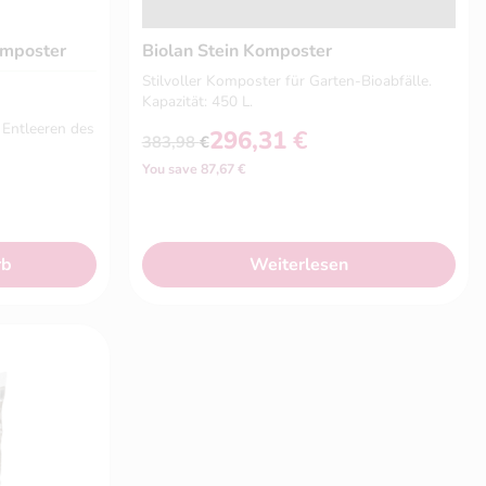
omposter
Biolan Stein Komposter
Stilvoller Komposter für Garten-Bioabfälle.
Kapazität: 450 L.
 Entleeren des
296,31
€
383,98
€
Ursprünglicher
Aktueller
You save 87,67 €
Preis
Preis
war:
ist:
383,98 €
296,31 €.
rb
Weiterlesen