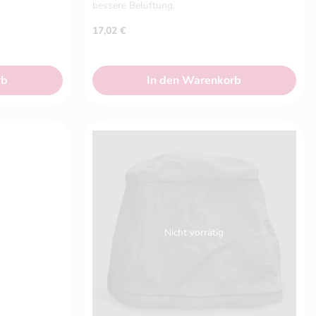
bessere Belüftung.
17,02
€
rb
In den Warenkorb
Nicht vorrätig