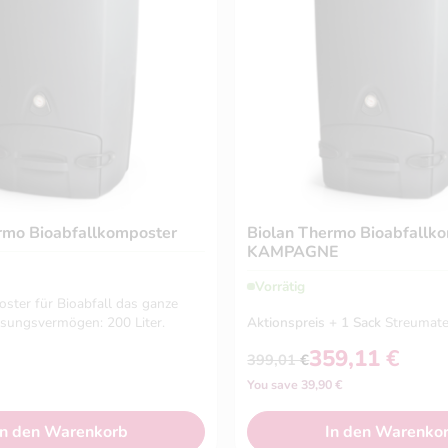
rmo Bioabfallkomposter
Biolan Thermo Bioabfallk
KAMPAGNE
Vorrätig
ter für Bioabfall das ganze
ssungsvermögen: 200 Liter.
Aktionspreis + 1 Sack
Streumate
359,11
€
399,01
€
Ursprünglicher
Aktueller
You save 39,90 €
Preis
Preis
war:
ist:
399,01 €
359,11 €.
In den Warenkorb
In den Warenko