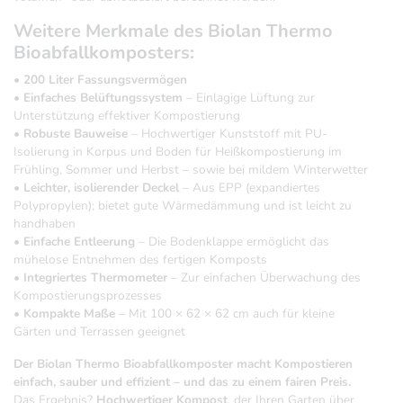
Weitere Merkmale des Biolan Thermo
Bioabfallkomposters:
•
200 Liter Fassungsvermögen
•
Einfaches Belüftungssystem
– Einlagige Lüftung zur
Unterstützung effektiver Kompostierung
•
Robuste Bauweise
– Hochwertiger Kunststoff mit PU-
Isolierung in Korpus und Boden für Heißkompostierung im
Frühling, Sommer und Herbst – sowie bei mildem Winterwetter
•
Leichter, isolierender Deckel
– Aus EPP (expandiertes
Polypropylen); bietet gute Wärmedämmung und ist leicht zu
handhaben
•
Einfache Entleerung
– Die Bodenklappe ermöglicht das
mühelose Entnehmen des fertigen Komposts
•
Integriertes Thermometer
– Zur einfachen Überwachung des
Kompostierungsprozesses
•
Kompakte Maße
– Mit 100 × 62 × 62 cm auch für kleine
Gärten und Terrassen geeignet
Der Biolan Thermo Bioabfallkomposter macht Kompostieren
einfach, sauber und effizient – und das zu einem fairen Preis.
Das Ergebnis?
Hochwertiger Kompost
, der Ihren Garten über