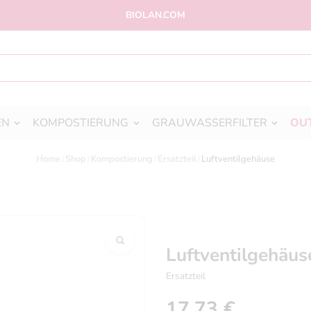
BIOLAN.COM
EN
KOMPOSTIERUNG
GRAUWASSERFILTER
OU
Home
Shop
Kompostierung
Ersatzteil
Luftventilgehäuse
Luftventilgehäus
Ersatzteil
17,73
€