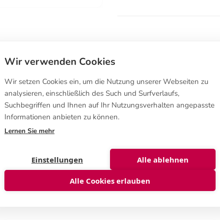
Wir verwenden Cookies
Kaufbedingungen
Wir setzen Cookies ein, um die Nutzung unserer Webseiten zu
Wie man bestellt
analysieren, einschließlich des Such und Surfverlaufs,
Verkaufsbedingungen
Suchbegriffen und Ihnen auf Ihr Nutzungsverhalten angepasste
 570,
Widerrufsrecht
a, FINNLAND
Informationen anbieten zu können.
Datenschutzerklärung
nshop@biolan.com
Lernen Sie mehr
lar
Einstellungen
Alle ablehnen
Alle Cookies erlauben