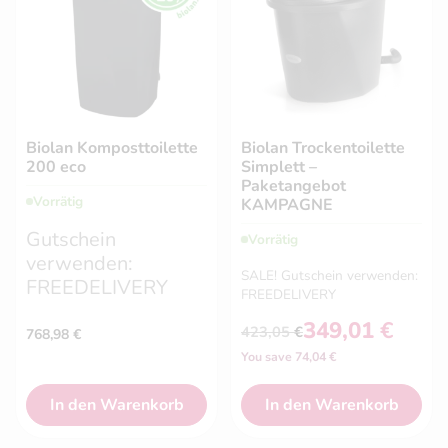
Biolan Komposttoilette
Biolan Trockentoilette
200 eco
Simplett –
Paketangebot
Vorrätig
KAMPAGNE
Gutschein
Vorrätig
verwenden:
SALE! Gutschein verwenden:
FREEDELIVERY
FREEDELIVERY
349,01
€
423,05
€
768,98
€
Ursprünglicher
Aktueller
You save 74,04 €
Preis
Preis
war:
ist:
423,05 €
349,01 €.
In den Warenkorb
In den Warenkorb