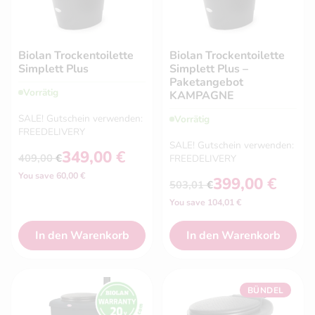
Biolan Trockentoilette
Biolan Trockentoilette
Simplett Plus
Simplett Plus –
Paketangebot
Vorrätig
KAMPAGNE
SALE! Gutschein verwenden:
Vorrätig
FREEDELIVERY
SALE! Gutschein verwenden:
349,00
€
409,00
€
FREEDELIVERY
Ursprünglicher
Aktueller
You save 60,00 €
Preis
Preis
399,00
€
503,01
€
Ursprünglicher
Aktueller
war:
ist:
You save 104,01 €
Preis
Preis
409,00 €
349,00 €.
war:
ist:
503,01 €
399,00 €.
In den Warenkorb
In den Warenkorb
BÜNDEL