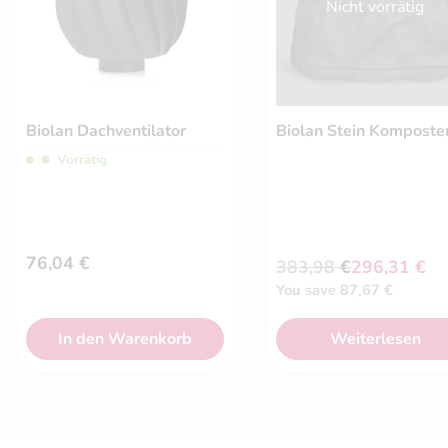
Nicht vorrätig
Biolan Dachventilator
Biolan Stein Komposte
Stilvoller Komposter für Garten-Bioabfälle. Kapazität: 450 L.
Vorrätig
Effektive Belüftung durch Windkraft.
76,04
€
383,98
€
296,31
€
Ursprünglicher
Aktueller
You save 87,67 €
Preis
Preis
war:
ist:
383,98 €
296,31 €.
In den Warenkorb
Weiterlesen